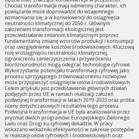
Chociaż transformacje mają odmienny charakter, ich
powiązanie może doprowadzić do wzajemnego
wzmacniania się, a w konsekwencji do osiągnięcia
neutralności klimatycznej do 2050 r. Głównym
założeniem transformacji ekologicznej jest
przeciwdziałanie zmianom klimatycznym poprzez
fundamentalną zmianę wzorców produkcji i konsumpcji
oraz uwzględnienie kosztów środowiskowych. Kluczową
rolę w osiągnięciu neutralności klimatycznej,
ograniczeniu zanieczyszczenia i przywróceniu
bioróżnorodności mogą odegrać technologie cyfrowe.
Wykorzystanie potencjału transformacji cyfrowej jako
procesu sprzyjającego zrównoważonemu rozwojowi
może przyspieszyć osiągnięcie celów środowiskowych.
Celem artykułu jest przedstawienie głównych działań
podjętych przez UE w ramach realizacji założeń
podwójnej transformacji w latach 2019-2023 oraz próba
oceny dotychczasowych rezultatów tego procesu.
Podwójna transformacja w UE była analizowana przez
pryzmat dwóch programów: Europejskiego Zielonego
Ładu oraz Drogi ku cyfrowej dekadzie. W pracy
wskazano wskaźniki efektywności w zakresie postępów
w realizacji celów cyfrowych i środowiskowych oraz