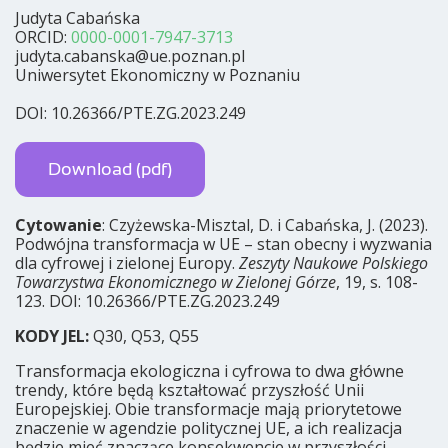
Judyta Cabańska
ORCID:
0000-0001-7947-3713
judyta.cabanska@ue.poznan.pl
Uniwersytet Ekonomiczny w Poznaniu
DOI: 10.26366/PTE.ZG.2023.249
Download (pdf)
Cytowanie
: Czyżewska-Misztal, D. i Cabańska, J. (2023).
Podwójna transformacja w UE – stan obecny i wyzwania
dla cyfrowej i zielonej Europy.
Zeszyty Naukowe Polskiego
Towarzystwa Ekonomicznego w Zielonej Górze
, 19, s. 108-
123. DOI: 10.26366/PTE.ZG.2023.249
KODY JEL:
Q30, Q53, Q55
Transformacja ekologiczna i cyfrowa to dwa główne
trendy, które będą kształtować przyszłość Unii
Europejskiej. Obie transformacje mają priorytetowe
znaczenie w agendzie politycznej UE, a ich realizacja
będzie mieć znaczące konsekwencje w przyszłości.