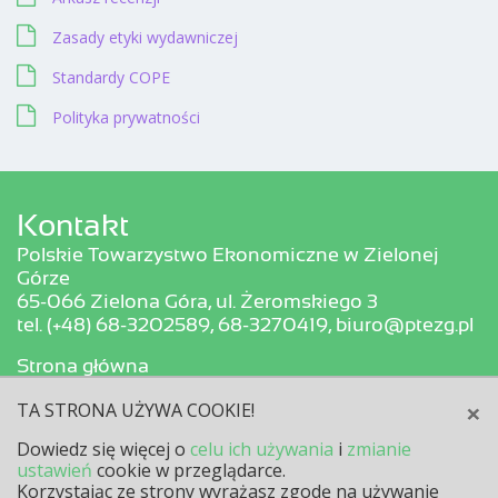
Zasady etyki wydawniczej
Standardy COPE
Polityka prywatności
Kontakt
Polskie Towarzystwo Ekonomiczne w Zielonej
Górze
65-066
Zielona Góra
,
ul.
Żeromskiego 3
tel.
(+48) 68-3202589, 68-3270419
,
biuro@ptezg.pl
Strona główna
Profil czasopisma
×
TA STRONA UŻYWA COOKIE!
Redakcja
Kontakt
Dowiedz się więcej o
celu ich używania
i
zmianie
ustawień
cookie w przeglądarce.
Korzystając ze strony wyrażasz zgodę na używanie